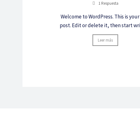
1 Respuesta
Welcome to WordPress. This is your 
post. Edit or delete it, then start wr
Leer más