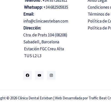
Teléfono : +
34 937261912
Aviso Legal
Whatsapp:
+34 682505835
Condiciones 
Email:
Términos de
info@clinicaesteban.com
Política de C
Dirección:
Política de
P
Ctra. de Prats 104 (08208)
Sabadell, Barcelona
Estación FGC Creu Alta
TUS L2 L3
ght © 2026 Clínica Dental Esteban | Web Desarrollada por Traffic Beat C