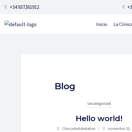
Ir
+34 937261912
+3
al
contenido
Inicio
La Clínic
Blog
Uncategorized
Hello world!
Clinicadentalesteban
–
noviembre 25, 