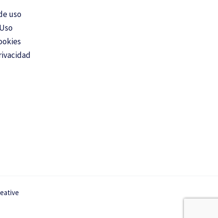
de uso
 Uso
ookies
rivacidad
reative