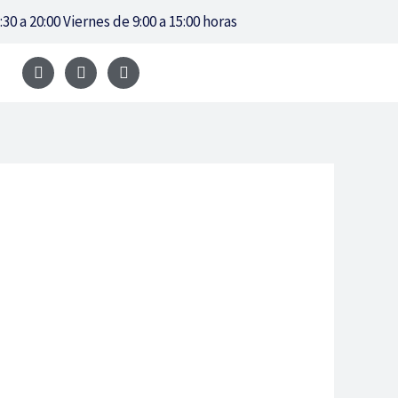
:30 a 20:00 Viernes de 9:00 a 15:00 horas
F
Y
I
a
o
n
c
u
s
e
t
t
b
u
a
o
b
g
o
e
r
k
a
m