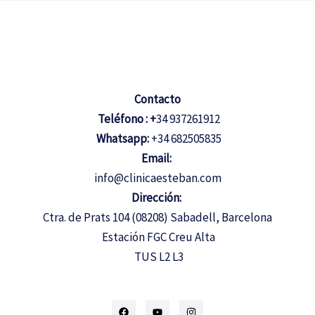
Contacto
Teléfono : +
34 937261912
Whatsapp:
+34 682505835
Email:
info@clinicaesteban.com
Dirección:
Ctra. de Prats 104 (08208) Sabadell, Barcelona
Estación FGC Creu Alta
TUS L2 L3