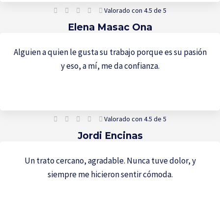





Valorado con 4.5 de 5
Elena Masac Ona
Alguien a quien le gusta su trabajo porque es su pasión
y eso, a mí, me da confianza.





Valorado con 4.5 de 5
Jordi Encinas
Un trato cercano, agradable. Nunca tuve dolor, y
siempre me hicieron sentir cómoda.