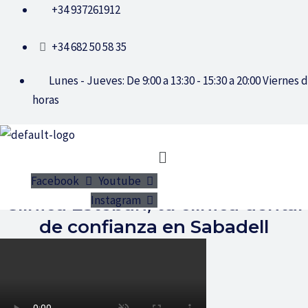
Ir
+34 937261912
al
+34 682 50 58 35
contenido
Lunes - Jueves: De 9:00 a 13:30 - 15:30 a 20:00 Viernes d
horas
Menú
Facebook
Youtube
Instagram
Clínica Esteban, tu clínica dental
de confianza en Sabadell